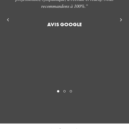
de
recommandons à 100%.”
be
e,
de
AVIS GOOGLE
s
un