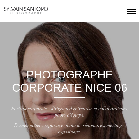
PHOTOGRAPHE
CORPORATE NICE 06
Portrait corporate : dirigeant d'entreprise et collaborateurs,
photo d'équipe.
Événementiel : reportage photo de séminaires, meetings,
expositions.