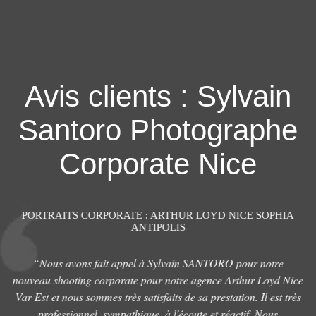
Avis clients : Sylvain
Santoro Photographe
Corporate Nice
PORTRAITS CORPORATE : ARTHUR LOYD NICE SOPHIA
ANTIPOLIS
e
“Nous avons fait appel à Sylvain SANTORO pour notre
its
nouveau shooting corporate pour notre agence Arthur Loyd Nice
v
la
Var Est et nous sommes très satisfaits de sa prestation. Il est très
que
professionnel, sympathique, à l'écoute et réactif. Nous
t