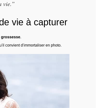
a vie.”
de vie à capturer
a
grossesse
.
u'il convient d'immortaliser en photo.