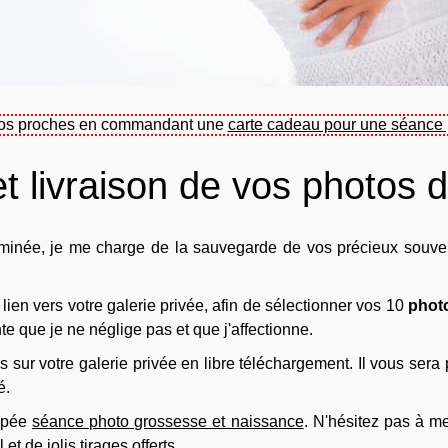
à vos proches en commandant une
carte cadeau pour une séance
et livraison de vos photos 
minée, je me charge de la sauvegarde de vos précieux souveni
lien vers votre galerie privée, afin de sélectionner vos 10
phot
te que je ne néglige pas et que j'affectionne.
s sur votre galerie privée en libre téléchargement. Il vous ser
é.
upée
séance photo grossesse et naissance
. N'hésitez pas à m
et de jolis tirages offerts.