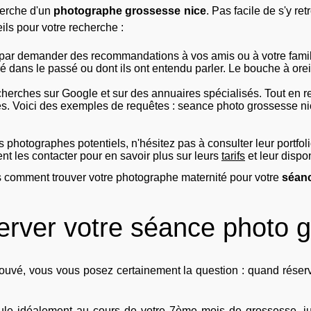
herche d'un
photographe grossesse nice
. Pas facile de s'y re
ils pour votre recherche :
ar demander des recommandations à vos amis ou à votre famille
 dans le passé ou dont ils ont entendu parler. Le bouche à oreil
herches sur Google et sur des annuaires spécialisés. Tout en res
les. Voici des exemples de requêtes : seance photo grossesse n
photographes potentiels, n'hésitez pas à consulter leur portfolio
t les contacter pour en savoir plus sur leurs
tarifs
et leur dispon
 comment trouver votre photographe maternité pour votre
séanc
rver votre séance photo 
ouvé, vous vous posez certainement la question : quand réser
le idéalement au cours de votre 7ème mois de grossesse, jus