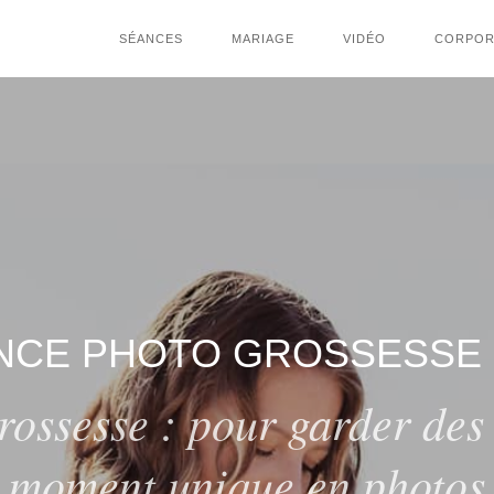
SÉANCES
MARIAGE
VIDÉO
CORPOR
NCE PHOTO GROSSESSE 
ossesse : pour garder des 
moment unique en photos